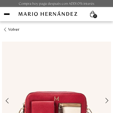
Compra hoy paga después con ADDI 0% interés
0
Volver
Mujer
Hombre
Unisex
Viaje
Colecciones
Outlet