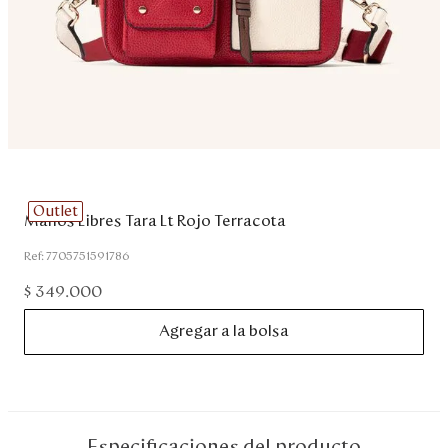
Disney
Mi cuenta
Blog
Servicio al cliente
Outlet
Manos Libres Tara Lt Rojo Terracota
Nuestras Tiendas
:
7705751591786
$
349
.
000
Colombia
Agregar a la bolsa
Costa Rica
Panamá
USA
Venezuela
Especificaciones del producto