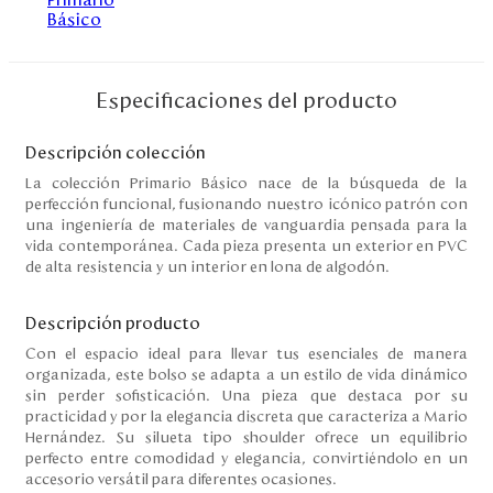
Disney
Mi cuenta
Especificaciones del producto
Blog
Descripción colección
La colección Primario Básico nace de la búsqueda de la
perfección funcional, fusionando nuestro icónico patrón con
Servicio al cliente
una ingeniería de materiales de vanguardia pensada para la
vida contemporánea. Cada pieza presenta un exterior en PVC
Nuestras Tiendas
de alta resistencia y un interior en lona de algodón.
Descripción producto
Colombia
Con el espacio ideal para llevar tus esenciales de manera
Costa Rica
organizada, este bolso se adapta a un estilo de vida dinámico
Panamá
sin perder sofisticación. Una pieza que destaca por su
USA
practicidad y por la elegancia discreta que caracteriza a Mario
Venezuela
Hernández. Su silueta tipo shoulder ofrece un equilibrio
perfecto entre comodidad y elegancia, convirtiéndolo en un
accesorio versátil para diferentes ocasiones.