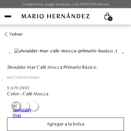
Compra hoy paga después con ADDI 0% interés
0
Volver
Mujer
Hombre
Shoulder Mar Café Mocca Primario Básico
Unisex
:
7705751598440
$
679
.
000
Viaje
Color :
Café Mocca
Colecciones
Outlet
Agregar a la bolsa