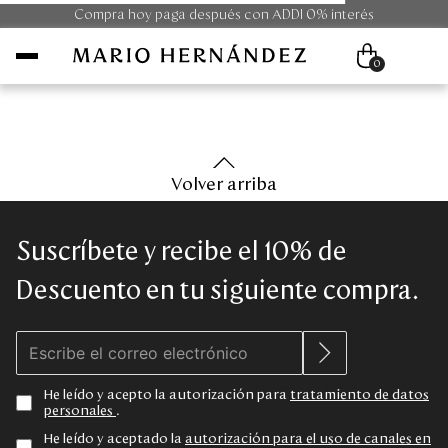
Compra hoy paga después con ADDI 0% interés
0
Mujer
Volver arriba
Hombre
Suscríbete y recibe el 10% de
Unisex
Descuento en tu siguiente compra.
Viaje
Colecciones
He leído y acepto la autorización para
tratamiento de datos
personales
.
Outlet
He leído y aceptado la
autorización para el uso de canales en