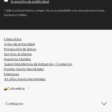
la gestión de publicidad
.
Disney
*Aplica en la próxima compra. No es acumulable con otras promociones.
Exclusivo Online.
Mi cuenta
Blog
Línea ética
Aviso de privacidad
Servicio al cliente
Protección de datos
Servicio al cliente
Nuestras tiendas
Nuestras Tiendas
Superintendencia de Industria y Comercio
Premio Mario Hernández
Empresas
Colombia
45 años Mario Hernández
Costa Rica
Panamá
Colombia
USA
Venezuela
Contacto