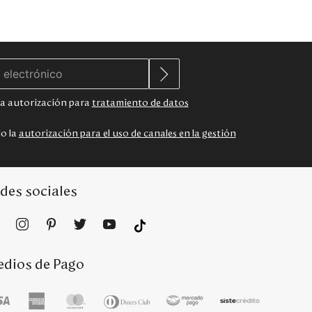
 la autorización para
tratamiento de datos
do la
autorización para el uso de canales en la gestión
des sociales
dios de Pago