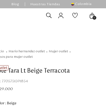
Colombia
Blog
Nuestras Tiendas
0
mario hernandez outlet
mujer outlet
olsos para mujer outlet
utlet
te Tara Lt Beige Terracota
:
7705751591854
29
.
000
or :
Beige