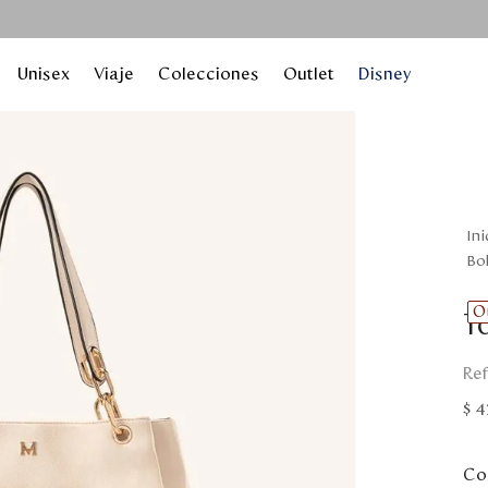
Unisex
Viaje
Colecciones
Outlet
Disney
b
O
To
$
4
Col