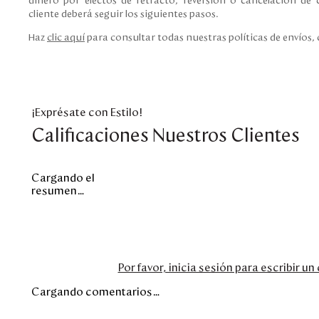
dinero por efectos de retracto, reversión o cancelación de c
cliente deberá seguir los siguientes pasos.
Haz
clic aquí
para consultar todas nuestras políticas de envíos,
¡Exprésate con Estilo!
Calificaciones Nuestros Clientes
Cargando el
resumen…
Por favor, inicia sesión para escribir u
Cargando comentarios…