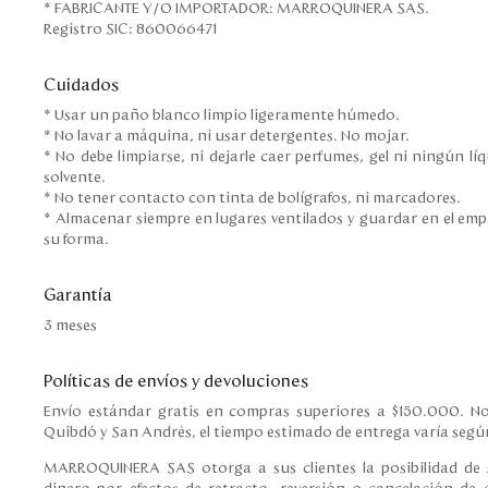
* FABRICANTE Y/O IMPORTADOR: MARROQUINERA SAS.
Registro SIC: 860066471
Cuidados
* Usar un paño blanco limpio ligeramente húmedo.
* No lavar a máquina, ni usar detergentes. No mojar.
* No debe limpiarse, ni dejarle caer perfumes, gel ni ningún l
solvente.
* No tener contacto con tinta de bolígrafos, ni marcadores.
* Almacenar siempre en lugares ventilados y guardar en el em
su forma.
Garantía
3 meses
Políticas de envíos y devoluciones
Envío estándar gratis en compras superiores a $150.000. No
Quibdó y San Andrés, el tiempo estimado de entrega varía según
MARROQUINERA SAS otorga a sus clientes la posibilidad de s