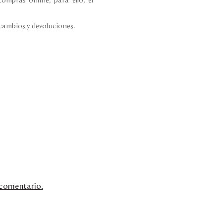
ompras online, para ello, el
 cambios y devoluciones.
n comentario.