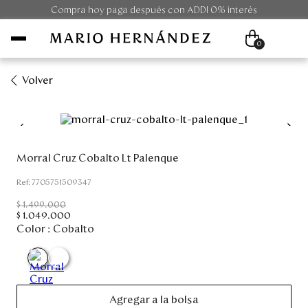
Compra hoy paga después con ADDI 0% interés
0
Volver
Mujer
Hombre
Morral Cruz Cobalto Lt Palenque
Unisex
:
7705751509347
$
1
.
499
.
000
Viaje
$
1
.
049
.
000
Color :
Cobalto
Colecciones
Outlet
Agregar a la bolsa