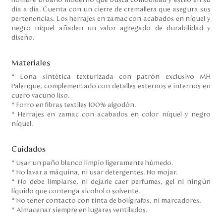
hombre urbano moderno que busca comodidad y estilo en su
día a día. Cuenta con un cierre de cremallera que asegura sus
pertenencias. Los herrajes en zamac con acabados en níquel y
negro níquel añaden un valor agregado de durabilidad y
diseño.
Materiales
* Lona sintética texturizada con patrón exclusivo MH
Palenque, complementado con detalles externos e internos en
cuero vacuno liso.
* Forro en fibras textiles 100% algodón.
* Herrajes en zamac con acabados en color níquel y negro
níquel.
Cuidados
* Usar un paño blanco limpio ligeramente húmedo.
* No lavar a máquina, ni usar detergentes. No mojar.
* No debe limpiarse, ni dejarle caer perfumes, gel ni ningún
líquido que contenga alcohol o solvente.
* No tener contacto con tinta de bolígrafos, ni marcadores.
* Almacenar siempre en lugares ventilados.