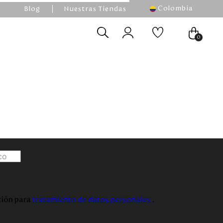
Colombia
Blog
Nuestras Tiendas
0
ación para
tratamiento de datos personales
.