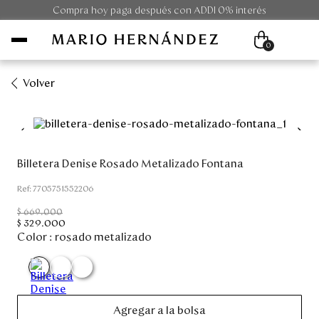
Compra hoy paga después con ADDI 0% interés
0
Volver
Mujer
Hombre
Billetera Denise Rosado Metalizado Fontana
Unisex
:
7705751552206
$
669
.
000
Viaje
$
329
.
000
Color :
rosado metalizado
Colecciones
Outlet
Agregar a la bolsa