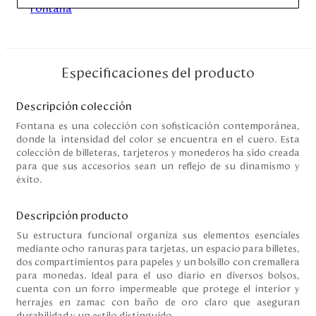
Disney
Mi cuenta
Especificaciones del producto
Blog
Descripción colección
Fontana es una colección con sofisticación contemporánea,
Servicio al cliente
donde la intensidad del color se encuentra en el cuero. Esta
colección de billeteras, tarjeteros y monederos ha sido creada
para que sus accesorios sean un reflejo de su dinamismo y
Nuestras Tiendas
éxito.
Descripción producto
Colombia
Costa Rica
Su estructura funcional organiza sus elementos esenciales
Panamá
mediante ocho ranuras para tarjetas, un espacio para billetes,
dos compartimientos para papeles y un bolsillo con cremallera
USA
para monedas. Ideal para el uso diario en diversos bolsos,
Venezuela
cuenta con un forro impermeable que protege el interior y
herrajes en zamac con baño de oro claro que aseguran