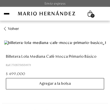
Envío express
0
Volver
Mujer
Hombre
Billetera Lola Mediana Café Mocca Primario Básico
Unisex
:
7705751551971
$
499
.
000
Viaje
Agregar a la bolsa
Colecciones
Outlet