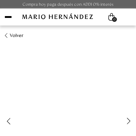
Compra hoy paga después con ADDI 0% interés
0
Volver
Mujer
Hombre
Unisex
Viaje
Colecciones
Outlet