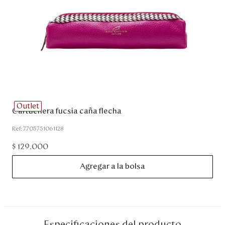
Disney
Mi cuenta
Blog
Servicio al cliente
Outlet
Cartuchera fucsia caña flecha
Nuestras Tiendas
:
7705751061128
$
129
.
000
Colombia
Agregar a la bolsa
Costa Rica
Panamá
USA
Venezuela
Especificaciones del producto