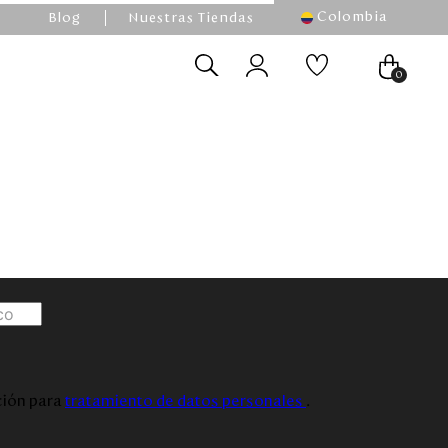
Colombia
Blog
Nuestras Tiendas
0
ación para
tratamiento de datos personales
.