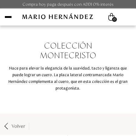
Compra hoy paga después con ADDI 0% interés
0
COLECCIÓN
Mujer
MONTECRISTO
Hombre
Nace para elevar la elegancia de la suavidad, tacto y ligereza que
puede lograr un cuero. La placa lateral contramarcada Mario
Unisex
Hernández complementa al cuero, que en esta colección es el gran
protagonista.
Viaje
Colecciones
Outlet
Volver