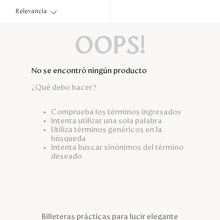
Disney
Relevancia
OOPS!
Mi cuenta
Blog
No se encontró ningún producto
¿Qué debo hacer?
Servicio al cliente
Comprueba los términos ingresados
Nuestras Tiendas
Intenta utilizar una sola palabra
Utiliza términos genéricos en la
búsqueda
Intenta buscar sinónimos del término
Colombia
deseado
Costa Rica
Panamá
USA
Venezuela
Billeteras prácticas para lucir elegante