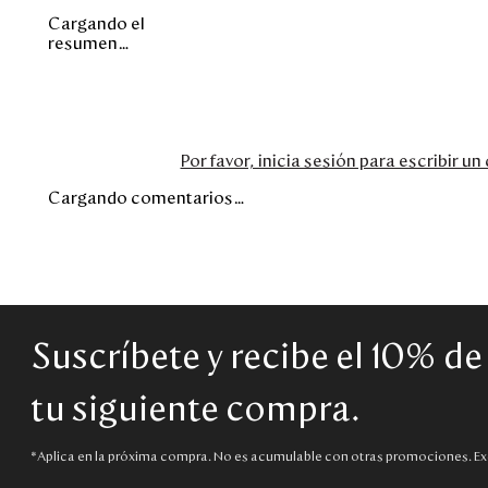
Cargando el
resumen…
Por favor, inicia sesión para escribir u
Cargando comentarios…
Suscríbete y recibe el 10% d
tu siguiente compra.
*Aplica en la próxima compra. No es acumulable con otras promociones. Ex