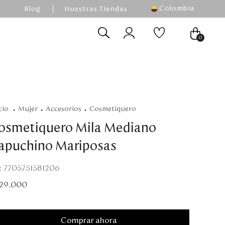
Colombia
Blog
Nuestras Tiendas
0
mujer
accesorios
cosmetiquero
osmetiquero Mila Mediano
apuchino Mariposas
:
7705751581206
29
.
000
Comprar ahora