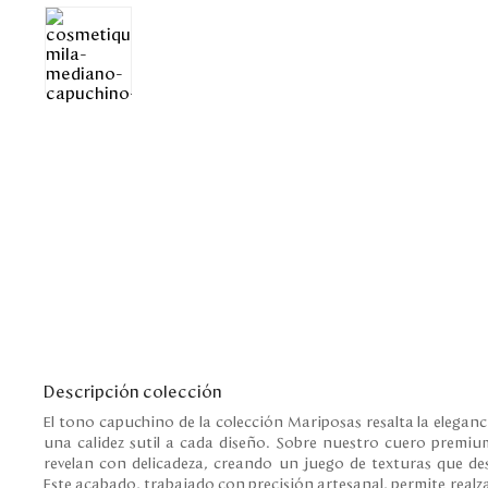
Descripción colección
El tono capuchino de la colección Mariposas resalta la eleganc
una calidez sutil a cada diseño. Sobre nuestro cuero premium, las mariposas grabadas se
revelan con delicadeza, creando un juego de texturas que des
Este acabado, trabajado con precisión artesanal, permite realzar