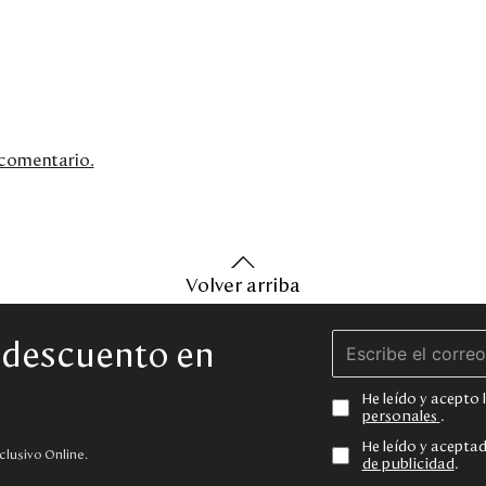
n comentario.
Volver arriba
e descuento en
He leído y acepto
personales
.
He leído y acepta
clusivo Online.
de publicidad
.