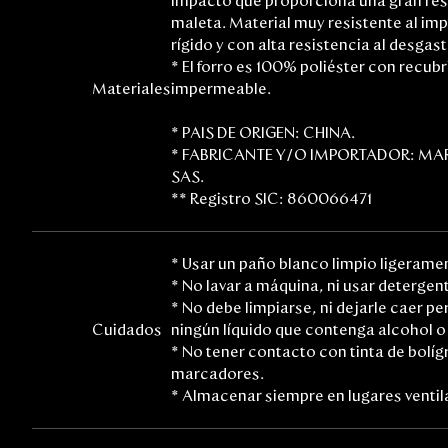
impacto que proporciona una gran resi
maleta. Material muy resistente al im
rígido y con alta resistencia al desgast
* El forro es 100% poliéster con recub
Materiales
impermeable.
* PAIS DE ORIGEN: CHINA.
* FABRICANTE Y/O IMPORTADOR: M
SAS.
** Registro SIC: 860066471
* Usar un paño blanco limpio ligeram
* No lavar a máquina, ni usar detergen
* No debe limpiarse, ni dejarle caer pe
Cuidados
ningún líquido que contenga alcohol o
* No tener contacto con tinta de bolígr
marcadores.
* Almacenar siempre en lugares ventil