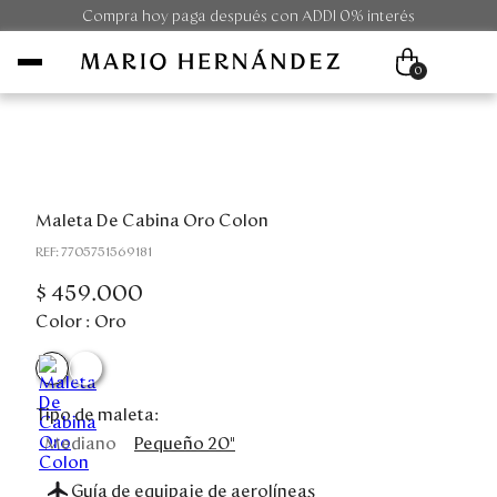
Compra hoy paga después con ADDI 0% interés
0
Mujer
Maleta De Cabina Oro Colon
Hombre
:
7705751569181
Unisex
$
459
.
000
Color :
Oro
Viaje
Colecciones
Tipo de maleta:
Mediano
Pequeño 20"
Outlet
Guía de equipaje de aerolíneas