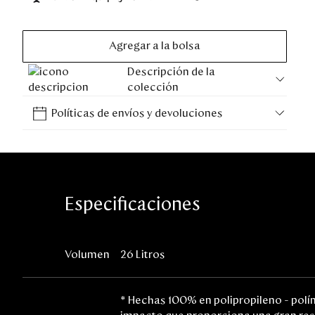
Disney
Agregar a la bolsa
Mi cuenta
Descripción de la
colección
Blog
Políticas de envíos y devoluciones
Servicio al cliente
Nuestras Tiendas
Especificaciones
Colombia
Costa Rica
Panamá
Volumen
26 Litros
USA
Venezuela
* Hechas 100% en polipropileno - polí