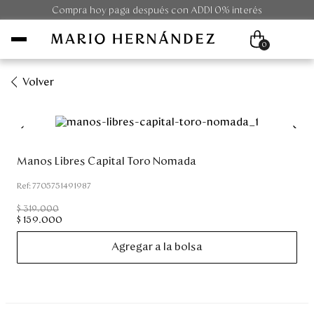
Compra hoy paga después con ADDI 0% interés
0
Volver
Mujer
Hombre
Manos Libres Capital Toro Nomada
Unisex
:
7705751491987
$
319
.
000
Viaje
$
159
.
000
Agregar a la bolsa
Colecciones
Outlet