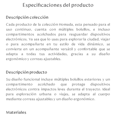
Disney
Especificaciones del producto
Descripción colección
Mi cuenta
Cada producto de la colección Nomada, esta pensado para el
uso continuo, cuenta con múltiples bolsillos, e incluso
compartimentos acolchados para resguardar dispositivos
Blog
electrónicos. Ya sea que lo uses para explorar la ciudad, viajar
o para acompañarte en tu estilo de vida dinámico, se
Servicio al cliente
convierte en un acompañante versátil y confortable que se
adapta a todas tus actividades, gracias a su diseño
ergonómico y correas ajustables.
Nuestras Tiendas
Descripción producto
Su diseño funcional incluye múltiples bolsillos exteriores y un
Colombia
compartimento acolchado que protege dispositivos
Costa Rica
electrónicos contra impactos leves durante el trayecto. Ideal
Panamá
para exploración urbana o viajes, se adapta al cuerpo
USA
mediante correas ajustables y un diseño ergonómico.
Venezuela
Materiales