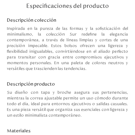
Disney
Especificaciones del producto
Descripción colección
Mi cuenta
Inspirada en la pureza de las formas y la sofisticación del
minimalismo, la colección Sur redefine la elegancia
contemporánea, a través de líneas limpias y cortes de una
Blog
precisión impecable. Estos bolsos ofrecen una ligereza y
flexibilidad inigualables, convirtiéndose en el aliado perfecto
Servicio al cliente
para transitar con gracia entre compromisos ejecutivos y
momentos personales. En una paleta de colores neutros y
versátiles que trascienden las tendencias.
Nuestras Tiendas
Descripción producto
Su diseño con tapa y broche asegura sus pertenencias,
Colombia
mientras la correa ajustable permite un uso cómodo durante
Costa Rica
todo el día, ideal para entornos ejecutivos o salidas casuales.
Panamá
Es una pieza versátil que organiza sus esenciales con ligereza y
USA
un estilo minimalista contemporáneo.
Venezuela
Materiales