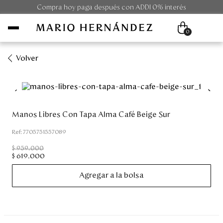
Compra hoy paga después con ADDI 0% interés
0
Volver
Mujer
Hombre
Manos Libres Con Tapa Alma Café Beige Sur
Unisex
:
7705751557089
$
959
.
000
Viaje
$
619
.
000
Agregar a la bolsa
Colecciones
Outlet