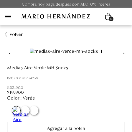
Compra hoy paga después con ADDI 0% interés
0
Volver
Mujer
Hombre
Medias Aire Verde MH Socks
Unisex
:
7705751574239
$
33
.
900
Viaje
$
19
.
900
Color :
Verde
Colecciones
Outlet
Agregar a la bolsa