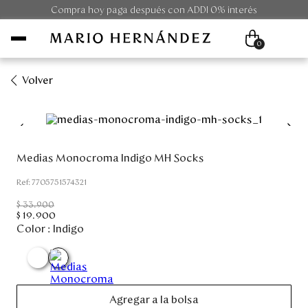
Compra hoy paga después con ADDI 0% interés
0
Volver
Mujer
Hombre
Medias Monocroma Indigo MH Socks
Unisex
:
7705751574321
$
33
.
900
Viaje
$
19
.
900
Color :
Indigo
Colecciones
Outlet
Agregar a la bolsa