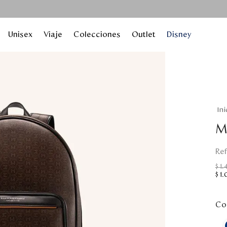
Unisex
Viaje
Colecciones
Outlet
Disney
M
$
1
.
$
1
.
Col