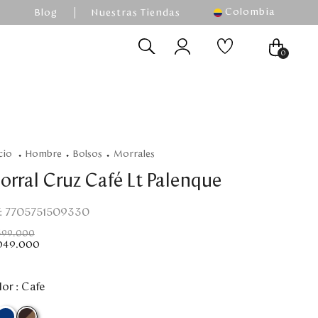
Colombia
Blog
Nuestras Tiendas
0
hombre
bolsos
morrales
orral Cruz Café Lt Palenque
:
7705751509330
499
.
000
049
.
000
or :
Cafe