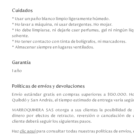
Cuidados
* Usar un paño blanco limpio ligeramente húmedo.
* No lavar a máquina, ni usar detergentes. No mojar.
* No debe limpiarse, ni dejarle caer perfumes, gel ni ningún l
solvente.
* No tener contacto con tinta de bolígrafos, ni marcadores.
* Almacenar siempre en lugares ventilados.
Garantía
1 año
Políticas de envíos y devoluciones
Envío estándar gratis en compras superiores a $150.000. No
Quibdó y San Andrés, el tiempo estimado de entrega varía según
MARROQUINERA SAS otorga a sus clientes la posibilidad de s
dinero por efectos de retracto, reversión o cancelación de c
cliente deberá seguir los siguientes pasos.
Haz
clic aquí
para consultar todas nuestras políticas de envíos,