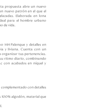
esta propuesta abre un nuevo
un nuevo patrón en el que el
elazadas. Elaborada en lona
 ideal para el hombre urbano
o de vida.
ivo MH Palenque y detalles en
pia y liviana. Cuenta con un
ra organizar tus pertenencias.
 su ritmo diario, combinando
ac con acabados en níquel y
e, complementado con detalles
iles 100% algodón, material que
l.