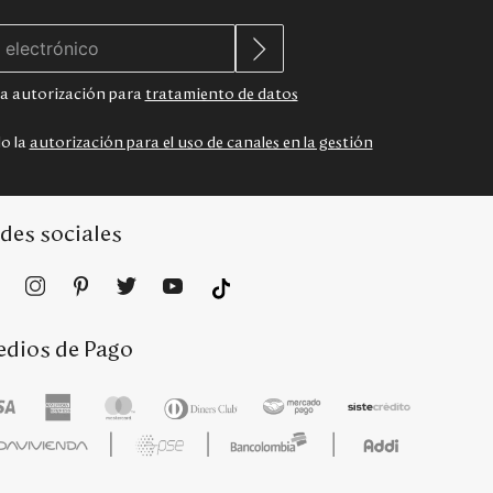
 la autorización para
tratamiento de datos
do la
autorización para el uso de canales en la gestión
des sociales
dios de Pago