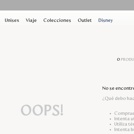
Unisex
Viaje
Colecciones
Outlet
Disney
0
PROD
No se encontr
¿Qué debo ha
OOPS!
Comprueb
Intenta u
Utiliza t
Intenta 