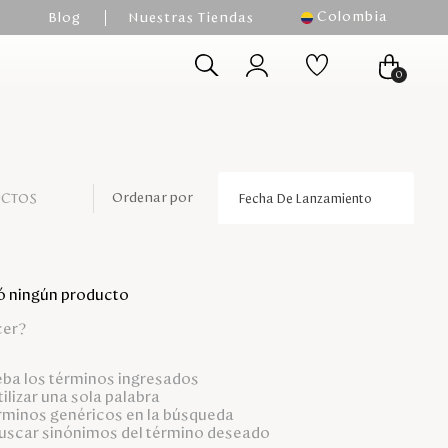
Colombia
Blog
Nuestras Tiendas
0
UCTOS
Fecha De Lanzamiento
ó ningún producto
cer?
a los términos ingresados
tilizar una sola palabra
érminos genéricos en la búsqueda
buscar sinónimos del término deseado