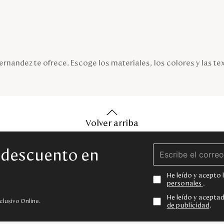
rnandez te ofrece. Escoge los materiales, los colores y las te
Volver arriba
e descuento en
He leído y acepto
personales
.
He leído y acepta
clusivo Online.
de publicidad
.