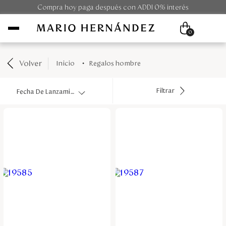
Compra hoy paga después con ADDI 0% interés
0
Volver
regalos hombre
Mujer
Filtrar
Fecha De Lanzamiento
Hombre
Unisex
Viaje
Colecciones
Outlet