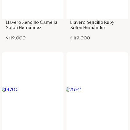
Disney
Agregar a la bolsa
Agregar a la bolsa
Llavero Sencillo Camelia
Llavero Sencillo Ruby
Mi cuenta
Solon Hernández
Solon Hernández
$
119
.
000
$
119
.
000
Blog
Servicio al cliente
Nuestras Tiendas
Colombia
Costa Rica
Panamá
USA
Venezuela
Agregar a la bolsa
Agregar a la bolsa