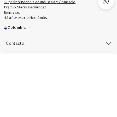
Superintendencia de Industria y Comercio
Premio Mario Hernández
Empresas
45 años Mario Hernández
Colombia
Contacto
Redes sociales
Medios de Pago
Mario Hernández 2022. Derechos reservados. Desarrollado por
Titamedia
l