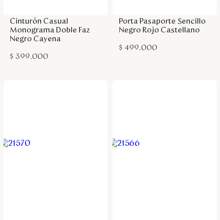
Cinturón Casual
Porta Pasaporte Sencillo
Monograma Doble Faz
Negro Rojo Castellano
Negro Cayena
$
499
.
000
$
399
.
000
Agregar a la bolsa
Agregar a la bolsa