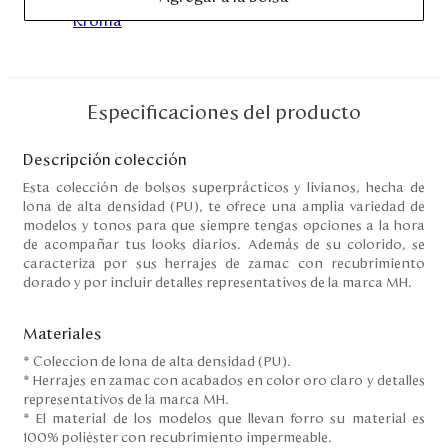
Disney
Mi cuenta
Especificaciones del producto
Blog
Descripción colección
Servicio al cliente
Esta colección de bolsos superprácticos y livianos, hecha de
lona de alta densidad (PU), te ofrece una amplia variedad de
modelos y tonos para que siempre tengas opciones a la hora
Nuestras Tiendas
de acompañar tus looks diarios. Además de su colorido, se
caracteriza por sus herrajes de zamac con recubrimiento
dorado y por incluir detalles representativos de la marca MH.
Colombia
Costa Rica
Materiales
Panamá
* Coleccion de lona de alta densidad (PU).
USA
* Herrajes en zamac con acabados en color oro claro y detalles
Venezuela
representativos de la marca MH.
* El material de los modelos que llevan forro su material es
100% poliéster con recubrimiento impermeable.