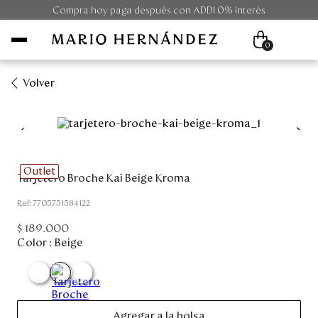
Compra hoy paga después con ADDI 0% interés
0
Volver
Mujer
Hombre
Outlet
Tarjetero Broche Kai Beige Kroma
Unisex
:
7705751584122
Viaje
$
189
.
000
Color :
Beige
Colecciones
Outlet
Agregar a la bolsa