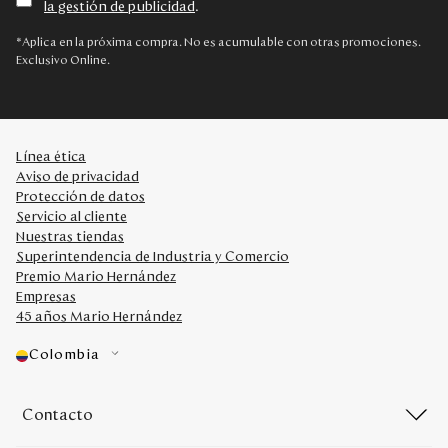
la gestión de publicidad
.
Disney
*Aplica en la próxima compra. No es acumulable con otras promociones.
Exclusivo Online.
Mi cuenta
Blog
Línea ética
Aviso de privacidad
Servicio al cliente
Protección de datos
Servicio al cliente
Nuestras tiendas
Nuestras Tiendas
Superintendencia de Industria y Comercio
Premio Mario Hernández
Empresas
Colombia
45 años Mario Hernández
Costa Rica
Panamá
Colombia
USA
Venezuela
Contacto