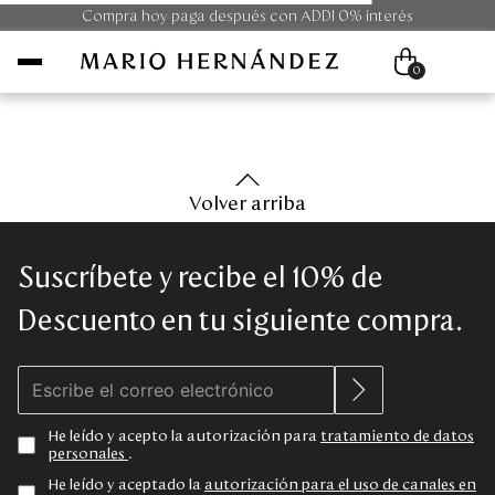
Compra hoy paga después con ADDI 0% interés
0
Mujer
Volver arriba
Hombre
Suscríbete y recibe el 10% de
Unisex
Descuento en tu siguiente compra.
Viaje
Colecciones
He leído y acepto la autorización para
tratamiento de datos
personales
.
Outlet
He leído y aceptado la
autorización para el uso de canales en