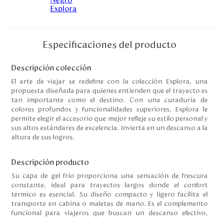
Disney
Mi cuenta
Especificaciones del producto
Blog
Descripción colección
El arte de viajar se redefine con la colección Explora, una
propuesta diseñada para quienes entienden que el trayecto es
Servicio al cliente
tan importante como el destino. Con una curaduría de
colores profundos y funcionalidades superiores, Explora le
Nuestras Tiendas
permite elegir el accesorio que mejor refleje su estilo personal y
sus altos estándares de excelencia. Invierta en un descanso a la
altura de sus logros.
Colombia
Descripción producto
Costa Rica
Panamá
Su capa de gel frío proporciona una sensación de frescura
USA
constante, ideal para trayectos largos donde el confort
Venezuela
térmico es esencial. Su diseño compacto y ligero facilita el
transporte en cabina o maletas de mano. Es el complemento
funcional para viajeros que buscan un descanso efectivo,