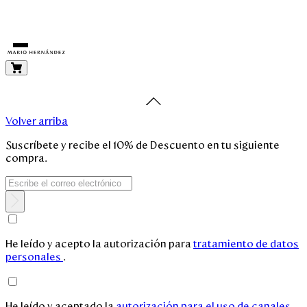
Volver arriba
Mujer
Suscríbete y recibe el 10% de Descuento en tu siguiente
compra.
Hombre
Unisex
Viaje
He leído y acepto la autorización para
tratamiento de datos
personales
.
Colecciones
He leído y aceptado la
autorización para el uso de canales