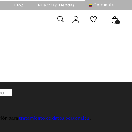
Colombia
Blog
Nuestras Tiendas
0
ación para
tratamiento de datos personales
.