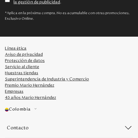
la gestión de publicidad
.
Disney
*Aplica en la próxima compra. No es acumulable con otras promociones.
Exclusivo Online.
Mi cuenta
Blog
Línea ética
Aviso de privacidad
Servicio al cliente
Protección de datos
Servicio al cliente
Nuestras tiendas
Nuestras Tiendas
Superintendencia de Industria y Comercio
Premio Mario Hernández
Empresas
Colombia
45 años Mario Hernández
Costa Rica
Panamá
Colombia
USA
Venezuela
Contacto