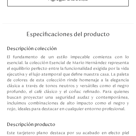
Disney
Mi cuenta
Especificaciones del producto
Blog
Descripción colección
Servicio al cliente
El fundamento de un estilo impecable comienza con lo
esencial. la colección Esencial de Mario Hernández representa
el equilibrio perfecto entre la funcionalidad exigida por la vida
Nuestras Tiendas
ejecutiva y el lujo atemporal que define nuestra casa. La paleta
de colores de esta colección rinde homenaje a la elegancia
clásica a través de tonos neutros y versátiles como el negro
profundo, el café clásico y el coñac refinado. Para quienes
Colombia
buscan proyectar una seguridad audaz y contemporánea,
Costa Rica
incluimos combinaciones de alto impacto como el negro y
Panamá
rojo, ideales para destacar en cualquier entorno profesional.
USA
Venezuela
Descripción producto
Este tarjetero plano destaca por su acabado en efecto piel