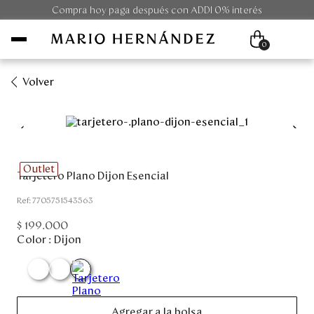
Compra hoy paga después con ADDI 0% interés
0
Volver
Mujer
Hombre
Outlet
Tarjetero Plano Dijon Esencial
Unisex
:
7705751543563
Viaje
$
199
.
000
Color :
Dijon
Colecciones
Outlet
Agregar a la bolsa