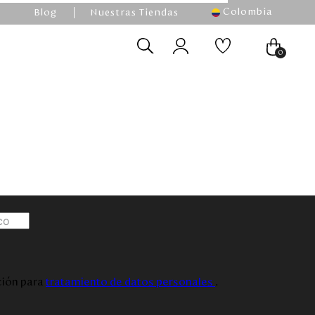
Colombia
Blog
Nuestras Tiendas
0
ación para
tratamiento de datos personales
.