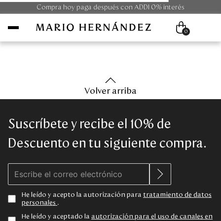
Compra hoy paga después con ADDI 0% interés
0
Mujer
Volver arriba
Hombre
Suscríbete y recibe el 10% de
Unisex
Descuento en tu siguiente compra.
Viaje
Colecciones
He leído y acepto la autorización para
tratamiento de datos
personales
.
Outlet
He leído y aceptado la
autorización para el uso de canales en