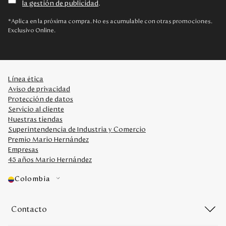
la gestión de publicidad
.
Disney
*Aplica en la próxima compra. No es acumulable con otras promociones.
Exclusivo Online.
Mi cuenta
Blog
Línea ética
Aviso de privacidad
Servicio al cliente
Protección de datos
Servicio al cliente
Nuestras tiendas
Nuestras Tiendas
Superintendencia de Industria y Comercio
Premio Mario Hernández
Empresas
Colombia
45 años Mario Hernández
Costa Rica
Panamá
Colombia
USA
Venezuela
Contacto