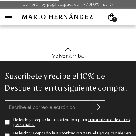
Compra hoy paga después con ADDI 0% interés
0
Mujer
Volver arriba
Hombre
Suscríbete y recibe el 10% de
Unisex
Descuento en tu siguiente compra.
Viaje
Colecciones
He leído y acepto la autorización para
tratamiento de datos
personales
.
Outlet
He leído y aceptado la
autorización para el uso de canales en