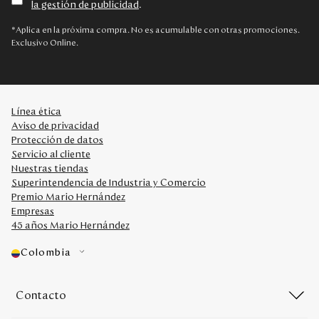
la gestión de publicidad
.
Disney
*Aplica en la próxima compra. No es acumulable con otras promociones.
Exclusivo Online.
Mi cuenta
Blog
Línea ética
Aviso de privacidad
Servicio al cliente
Protección de datos
Servicio al cliente
Nuestras tiendas
Nuestras Tiendas
Superintendencia de Industria y Comercio
Premio Mario Hernández
Empresas
Colombia
45 años Mario Hernández
Costa Rica
Panamá
Colombia
USA
Venezuela
Contacto