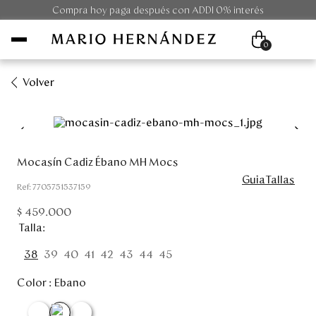
Compra hoy paga después con ADDI 0% interés
0
Volver
Mujer
Hombre
Mocasín Cadiz Ébano MH Mocs
GuiaTallas
Unisex
:
7705751537159
$
459
.
000
Viaje
Talla
Colecciones
38
39
40
41
42
43
44
45
Color :
Ebano
Outlet