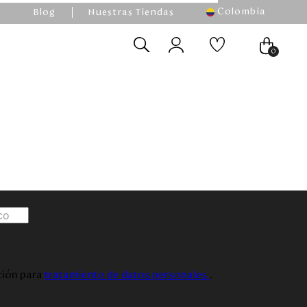
Colombia
Blog
Nuestras Tiendas
0
ación para
tratamiento de datos personales
.