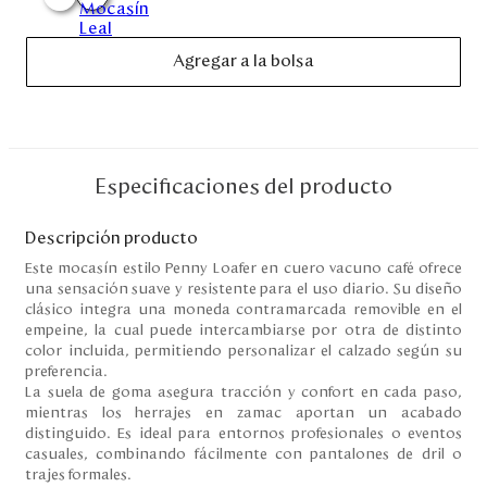
Disney
Agregar a la bolsa
Mi cuenta
Blog
Especificaciones del producto
Servicio al cliente
Descripción producto
Nuestras Tiendas
Este mocasín estilo Penny Loafer en cuero vacuno café ofrece
una sensación suave y resistente para el uso diario. Su diseño
clásico integra una moneda contramarcada removible en el
empeine, la cual puede intercambiarse por otra de distinto
Colombia
color incluida, permitiendo personalizar el calzado según su
Costa Rica
preferencia.
Panamá
La suela de goma asegura tracción y confort en cada paso,
USA
mientras los herrajes en zamac aportan un acabado
Venezuela
distinguido. Es ideal para entornos profesionales o eventos
casuales, combinando fácilmente con pantalones de dril o
trajes formales.