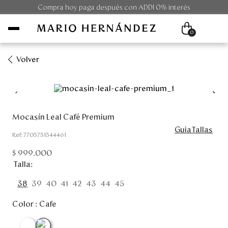
Compra hoy paga después con ADDI 0% interés
0
Volver
Mujer
Hombre
Mocasín Leal Café Premium
GuiaTallas
Unisex
:
7705751544461
$
999
.
000
Viaje
Talla
Colecciones
38
39
40
41
42
43
44
45
Color :
Cafe
Outlet