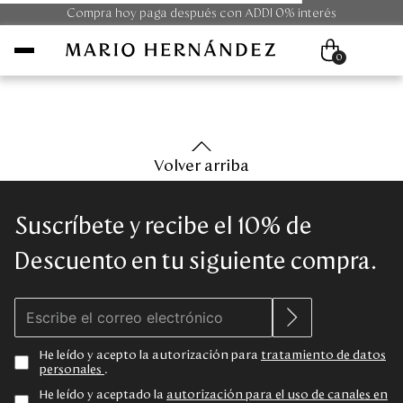
Compra hoy paga después con ADDI 0% interés
0
Mujer
Volver arriba
Hombre
Suscríbete y recibe el 10% de
Unisex
Descuento en tu siguiente compra.
Viaje
Colecciones
He leído y acepto la autorización para
tratamiento de datos
personales
.
Outlet
He leído y aceptado la
autorización para el uso de canales en