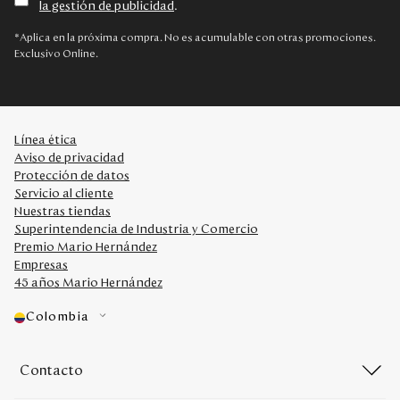
la gestión de publicidad
.
Disney
*Aplica en la próxima compra. No es acumulable con otras promociones.
Exclusivo Online.
Mi cuenta
Blog
Línea ética
Aviso de privacidad
Servicio al cliente
Protección de datos
Servicio al cliente
Nuestras tiendas
Nuestras Tiendas
Superintendencia de Industria y Comercio
Premio Mario Hernández
Empresas
Colombia
45 años Mario Hernández
Costa Rica
Panamá
Colombia
USA
Venezuela
Contacto