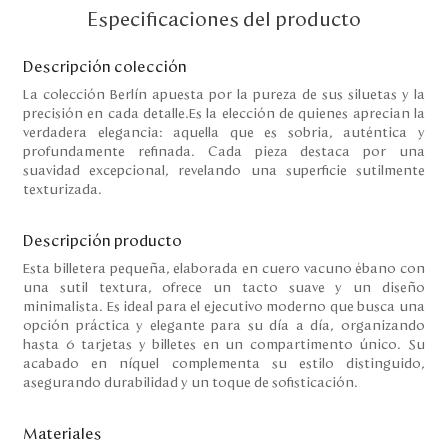
Disney
Especificaciones del producto
Descripción colección
Mi cuenta
La colección Berlín apuesta por la pureza de sus siluetas y la
precisión en cada detalle.Es la elección de quienes aprecian la
verdadera elegancia: aquella que es sobria, auténtica y
Blog
profundamente refinada. Cada pieza destaca por una
suavidad excepcional, revelando una superficie sutilmente
Servicio al cliente
texturizada.
Nuestras Tiendas
Descripción producto
Esta billetera pequeña, elaborada en cuero vacuno ébano con
una sutil textura, ofrece un tacto suave y un diseño
minimalista. Es ideal para el ejecutivo moderno que busca una
Colombia
opción práctica y elegante para su día a día, organizando
Costa Rica
hasta 6 tarjetas y billetes en un compartimento único. Su
Panamá
acabado en níquel complementa su estilo distinguido,
USA
asegurando durabilidad y un toque de sofisticación.
Venezuela
Materiales