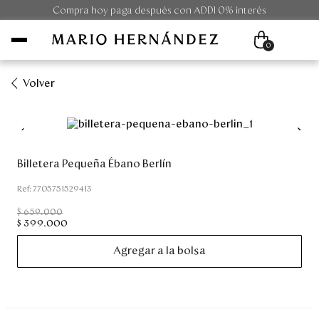
Compra hoy paga después con ADDI 0% interés
0
Volver
Mujer
Hombre
Billetera Pequeña Ébano Berlín
Unisex
:
7705751529413
$
659
.
000
Viaje
$
399
.
000
Agregar a la bolsa
Colecciones
Outlet