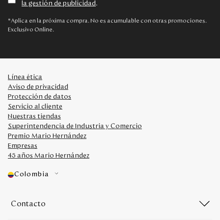
la gestión de publicidad
.
Disney
*Aplica en la próxima compra. No es acumulable con otras promociones.
Exclusivo Online.
Mi cuenta
Blog
Línea ética
Aviso de privacidad
Servicio al cliente
Protección de datos
Servicio al cliente
Nuestras tiendas
Nuestras Tiendas
Superintendencia de Industria y Comercio
Premio Mario Hernández
Empresas
Colombia
45 años Mario Hernández
Costa Rica
Panamá
Colombia
USA
Venezuela
Contacto