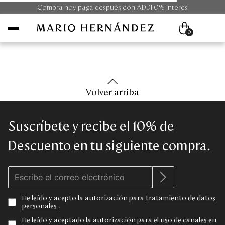
Compra hoy paga después con ADDI 0% interés
0
Mujer
Volver arriba
Hombre
Suscríbete y recibe el 10% de
Unisex
Descuento en tu siguiente compra.
Viaje
Colecciones
He leído y acepto la autorización para
tratamiento de datos
personales
.
Outlet
He leído y aceptado la
autorización para el uso de canales en