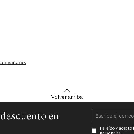
n comentario.
Volver arriba
e descuento en
He leído y acepto
personales
.