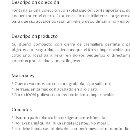
Descripción colección
Fontana es una colección con sofisticación contemporánea, don
encuentra en el cuero. Esta colección de billeteras, tarjeter
para que sus accesorios sean un reflejo de su dinamismo y éxito
Descripción producto
Su diseño compacto con cierre de cremallera permite or
objetos con seguridad, mientras que el forro impermeable pro
cotidiano. Ideal para llevar en bolsos pequeños o directam
combina practicidad y un estilo joven.
Materiales
* Cueros vacunos con textura grabada, tipo saffiano.
* Herrajes en zamac con acabado en oro claro.
* Forro 100% poliéster con recubrimiento impermeable.
Cuidados
* Usar un paño blanco limpio ligeramente húmedo.
* No lavar a máquina, ni usar detergentes. No mojar.
* No debe limpiarse, ni dejarle caer perfumes, gel ni ningún l