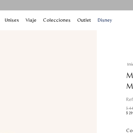
Unisex
Viaje
Colecciones
Outlet
Disney
M
M
$
4
$
21
Col