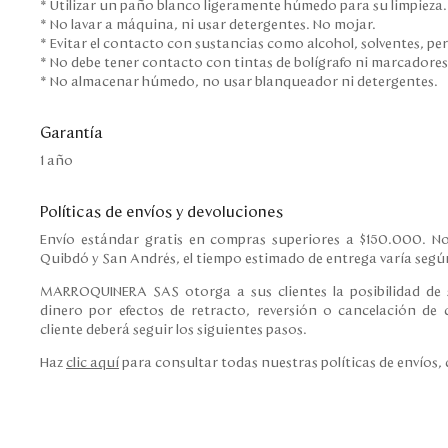
* Utilizar un paño blanco ligeramente húmedo para su limpieza
* No lavar a máquina, ni usar detergentes. No mojar.
* Evitar el contacto con sustancias como alcohol, solventes, pe
* No debe tener contacto con tintas de bolígrafo ni marcadore
* No almacenar húmedo, no usar blanqueador ni detergentes.
Garantía
1 año
Políticas de envíos y devoluciones
Envío estándar gratis en compras superiores a $150.000. No
Quibdó y San Andrés, el tiempo estimado de entrega varía según
MARROQUINERA SAS otorga a sus clientes la posibilidad de s
dinero por efectos de retracto, reversión o cancelación de c
cliente deberá seguir los siguientes pasos.
Haz
clic aquí
para consultar todas nuestras políticas de envíos,