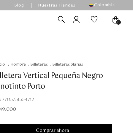
Colombia
Blog
Nuestras Tiendas
0
hombre
billeteras
billeteras planas
lletera Vertical Pequeña Negro
inotinto Porto
:
7705751554712
49
.
000
Comprar ahora