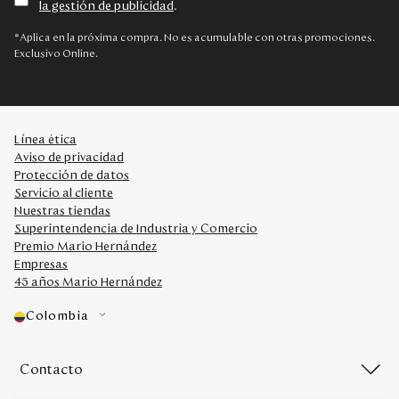
la gestión de publicidad
.
Disney
*Aplica en la próxima compra. No es acumulable con otras promociones.
Exclusivo Online.
Mi cuenta
Blog
Línea ética
Aviso de privacidad
Servicio al cliente
Protección de datos
Servicio al cliente
Nuestras tiendas
Nuestras Tiendas
Superintendencia de Industria y Comercio
Premio Mario Hernández
Empresas
Colombia
45 años Mario Hernández
Costa Rica
Panamá
Colombia
USA
Venezuela
Contacto