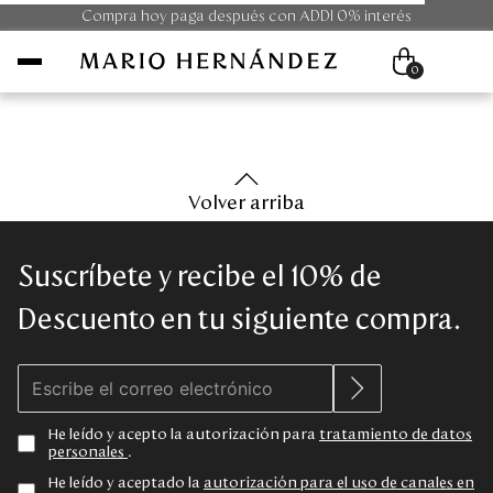
Compra hoy paga después con ADDI 0% interés
0
Mujer
Volver arriba
Hombre
Suscríbete y recibe el 10% de
Unisex
Descuento en tu siguiente compra.
Viaje
Colecciones
He leído y acepto la autorización para
tratamiento de datos
personales
.
Outlet
He leído y aceptado la
autorización para el uso de canales en