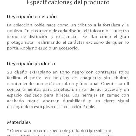
Especificaciones del producto
Disney
Descripción colección
La colección Roble nace como un tributo a la fortaleza y la
Mi cuenta
nobleza. En el corazón de cada diseño, el Unicornio —nuestro
icono de distinción y excelencia— se alza como el gran
Blog
protagonista, reafirmando el carácter exclusivo de quien lo
porta. Roble no es solo un accesorio.
Servicio al cliente
Descripción producto
Nuestras Tiendas
Su diseño extraplano en tono negro con contrastes rojos
facilita el porte en bolsillos de chaquetas sin abultar,
manteniendo una estética sobria y funcional. Cuenta con 11
compartimientos para tarjetas, un visor de fácil acceso y un
Colombia
espacio dedicado para billetes. Los herrajes en zamac con
Costa Rica
acabado níquel aportan durabilidad y un cierre visual
distinguido a esta pieza de la colección Roble.
Panamá
USA
Venezuela
Materiales
* Cuero vacuno con aspecto de grabado tipo saffiano.