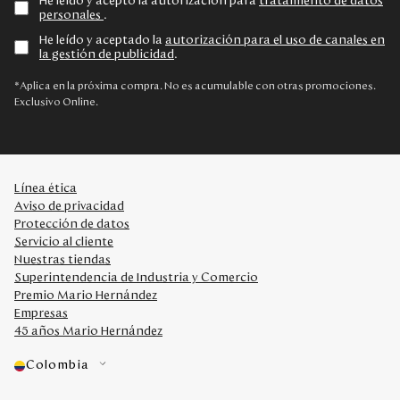
He leído y acepto la autorización para
tratamiento de datos
personales
.
He leído y aceptado la
autorización para el uso de canales en
la gestión de publicidad
.
*Aplica en la próxima compra. No es acumulable con otras promociones.
Exclusivo Online.
Línea ética
Aviso de privacidad
Protección de datos
Servicio al cliente
Nuestras tiendas
Superintendencia de Industria y Comercio
Premio Mario Hernández
Empresas
45 años Mario Hernández
Colombia