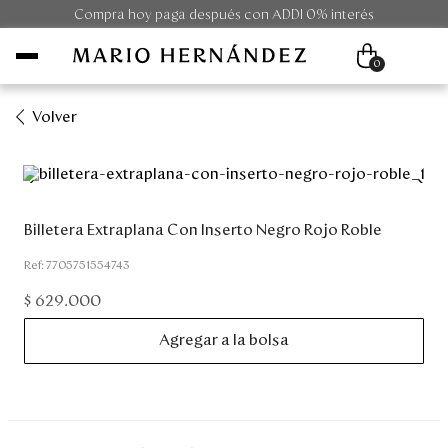
Compra hoy paga después con ADDI 0% interés
0
Volver
Mujer
Hombre
Billetera Extraplana Con Inserto Negro Rojo Roble
Unisex
:
7705751554743
$
629
.
000
Viaje
Agregar a la bolsa
Colecciones
Outlet