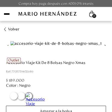
Compra hoy paga después con ADDI 0% interés
0
Volver
Mujer
Hombre
Outlet
Accesorio Viaje Kit De 8 Bolsas Negro Xmas
Unisex
:
7705751402686
Viaje
$
189
.
000
Color :
Negro
Colecciones
Outlet
Agregar a la bolsa