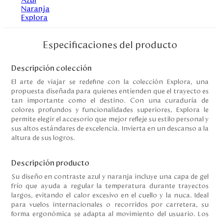
Disney
Mi cuenta
Especificaciones del producto
Blog
Descripción colección
El arte de viajar se redefine con la colección Explora, una
propuesta diseñada para quienes entienden que el trayecto es
Servicio al cliente
tan importante como el destino. Con una curaduría de
colores profundos y funcionalidades superiores, Explora le
Nuestras Tiendas
permite elegir el accesorio que mejor refleje su estilo personal y
sus altos estándares de excelencia. Invierta en un descanso a la
altura de sus logros.
Colombia
Descripción producto
Costa Rica
Panamá
Su diseño en contraste azul y naranja incluye una capa de gel
USA
frío que ayuda a regular la temperatura durante trayectos
Venezuela
largos, evitando el calor excesivo en el cuello y la nuca. Ideal
para vuelos internacionales o recorridos por carretera, su
forma ergonómica se adapta al movimiento del usuario. Los