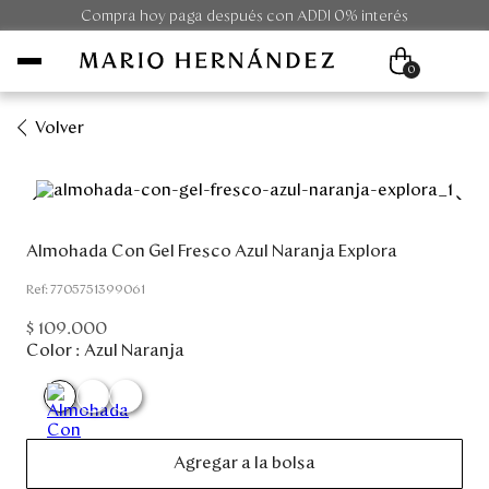
Compra hoy paga después con ADDI 0% interés
0
Volver
Mujer
Hombre
Almohada Con Gel Fresco Azul Naranja Explora
Unisex
:
7705751399061
$
109
.
000
Viaje
Color :
Azul Naranja
Colecciones
Outlet
Agregar a la bolsa