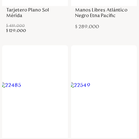
Tarjetero Plano Sol
Manos Libres Atlántico
Mérida
Negro Etna Pacific
$
419
.
000
$
289
.
000
$
129
.
000
Agregar a la bolsa
Agregar a la bolsa