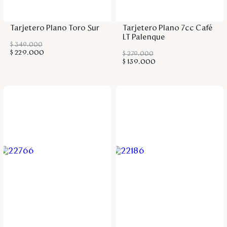
Agregar a la bolsa
Agregar a la bolsa
Tarjetero Plano Toro Sur
Tarjetero Plano 7cc Café
LT Palenque
$
349
.
000
$
229
.
000
$
279
.
000
$
139
.
000
Agregar a la bolsa
Agregar a la bolsa