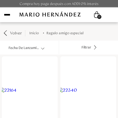
Compra hoy paga después con ADDI 0% interés
0
Volver
regalo amigo especial
Mujer
Filtrar
Fecha De Lanzamiento
Hombre
Unisex
Viaje
Colecciones
Outlet