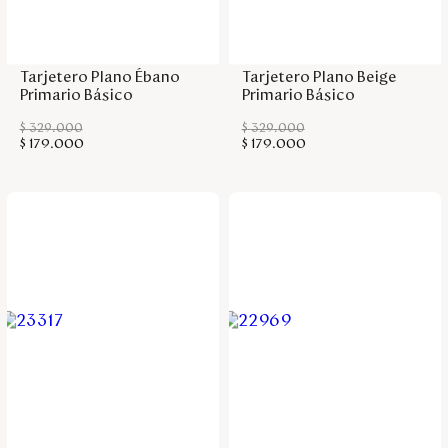
Disney
Agregar a la bolsa
Agregar a la bolsa
Tarjetero Plano Ébano
Tarjetero Plano Beige
Mi cuenta
Primario Básico
Primario Básico
$
329
.
000
$
329
.
000
Blog
$
179
.
000
$
179
.
000
Servicio al cliente
Nuestras Tiendas
Colombia
Costa Rica
Panamá
USA
Venezuela