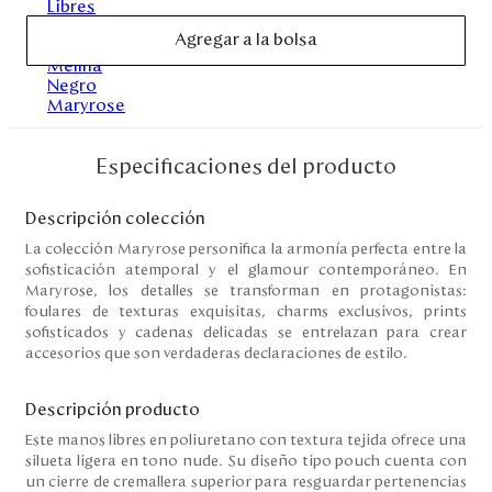
Disney
Agregar a la bolsa
Mi cuenta
Blog
Especificaciones del producto
Servicio al cliente
Descripción colección
La colección Maryrose personifica la armonía perfecta entre la
Nuestras Tiendas
sofisticación atemporal y el glamour contemporáneo. En
Maryrose, los detalles se transforman en protagonistas:
foulares de texturas exquisitas, charms exclusivos, prints
sofisticados y cadenas delicadas se entrelazan para crear
Colombia
accesorios que son verdaderas declaraciones de estilo.
Costa Rica
Panamá
Descripción producto
USA
Venezuela
Este manos libres en poliuretano con textura tejida ofrece una
silueta ligera en tono nude. Su diseño tipo pouch cuenta con
un cierre de cremallera superior para resguardar pertenencias