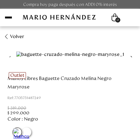
Compra hoy paga después con ADDI 0% interés
0
Volver
Mujer
Hombre
Outlet
Manos Libres Baguette Cruzado Melina Negro
Unisex
Maryrose
Viaje
:
7705751487249
$
519
.
000
Colecciones
$
299
.
000
Color :
Negro
Outlet