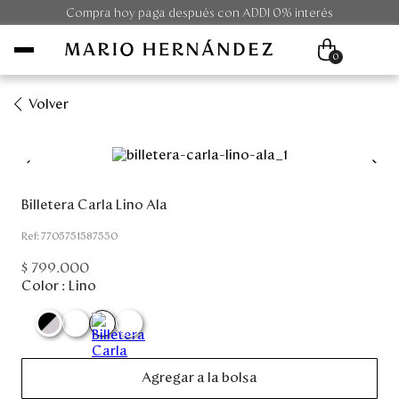
Compra hoy paga después con ADDI 0% interés
0
Volver
Mujer
Hombre
Billetera Carla Lino Ala
Unisex
:
7705751587550
$
799
.
000
Viaje
Color :
Lino
Colecciones
Outlet
Agregar a la bolsa