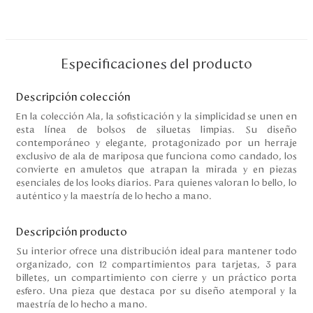
Disney
Mi cuenta
Especificaciones del producto
Blog
Descripción colección
En la colección Ala, la sofisticación y la simplicidad se unen en
esta línea de bolsos de siluetas limpias. Su diseño
Servicio al cliente
contemporáneo y elegante, protagonizado por un herraje
exclusivo de ala de mariposa que funciona como candado, los
Nuestras Tiendas
convierte en amuletos que atrapan la mirada y en piezas
esenciales de los looks diarios. Para quienes valoran lo bello, lo
auténtico y la maestría de lo hecho a mano.
Colombia
Descripción producto
Costa Rica
Panamá
Su interior ofrece una distribución ideal para mantener todo
USA
organizado, con 12 compartimientos para tarjetas, 3 para
Venezuela
billetes, un compartimiento con cierre y un práctico porta
esfero. Una pieza que destaca por su diseño atemporal y la
maestría de lo hecho a mano.