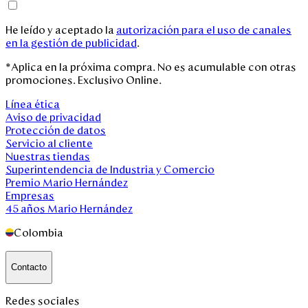
Outlet
He leído y aceptado la
autorización para el uso de canales
en la gestión de publicidad
.
Disney
*Aplica en la próxima compra. No es acumulable con otras
promociones. Exclusivo Online.
Mi cuenta
Línea ética
Aviso de privacidad
Protección de datos
Blog
Servicio al cliente
Nuestras tiendas
Superintendencia de Industria y Comercio
Servicio al cliente
Premio Mario Hernández
Empresas
45 años Mario Hernández
Nuestras Tiendas
Colombia
Colombia
Contacto
Costa Rica
Panamá
Redes sociales
USA