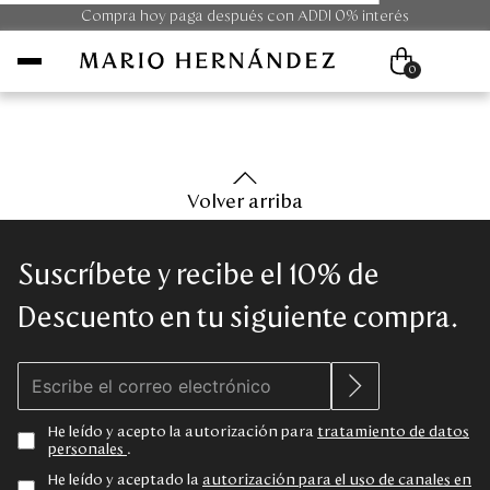
Compra hoy paga después con ADDI 0% interés
0
Mujer
Volver arriba
Hombre
Suscríbete y recibe el 10% de
Unisex
Descuento en tu siguiente compra.
Viaje
Colecciones
He leído y acepto la autorización para
tratamiento de datos
personales
.
Outlet
He leído y aceptado la
autorización para el uso de canales en