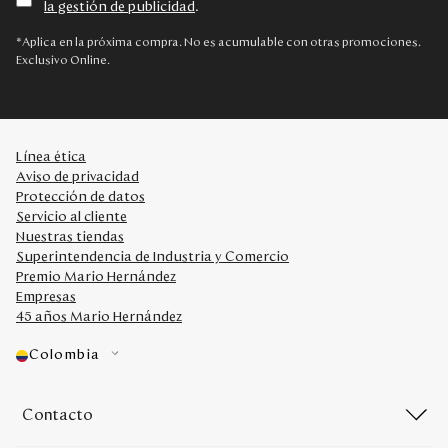
la gestión de publicidad
.
Disney
*Aplica en la próxima compra. No es acumulable con otras promociones.
Exclusivo Online.
Mi cuenta
Blog
Línea ética
Aviso de privacidad
Servicio al cliente
Protección de datos
Servicio al cliente
Nuestras tiendas
Nuestras Tiendas
Superintendencia de Industria y Comercio
Premio Mario Hernández
Empresas
Colombia
45 años Mario Hernández
Costa Rica
Panamá
Colombia
USA
Venezuela
Contacto