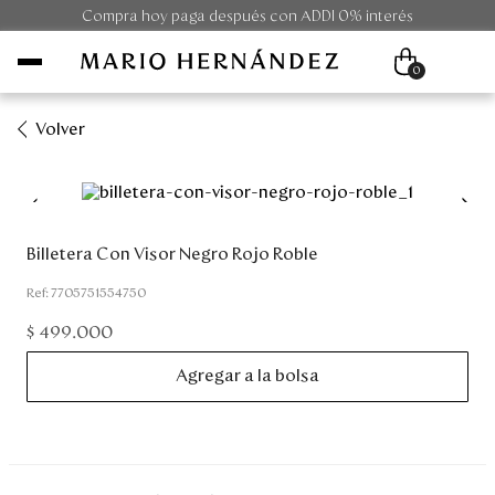
Compra hoy paga después con ADDI 0% interés
0
Volver
Mujer
Hombre
Billetera Con Visor Negro Rojo Roble
Unisex
:
7705751554750
$
499
.
000
Viaje
Agregar a la bolsa
Colecciones
Outlet