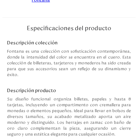
Disney
Mi cuenta
Especificaciones del producto
Blog
Descripción colección
Fontana es una colección con sofisticación contemporánea,
donde la intensidad del color se encuentra en el cuero. Esta
Servicio al cliente
colección de billeteras, tarjeteros y monederos ha sido creada
para que sus accesorios sean un reflejo de su dinamismo y
Nuestras Tiendas
éxito.
Descripción producto
Colombia
Su diseño funcional organiza billetes, papeles y hasta 8
Costa Rica
tarjetas, incluyendo un compartimento con cremallera para
Panamá
monedas o elementos pequeños. Ideal para llevar en bolsos de
USA
diversos tamaños, su acabado metalizado aporta un aire
Venezuela
moderno y distinguido. Los herrajes en zamac con baño de
oro claro complementan la pieza, asegurando un cierre
seguro y una estética elegante para cualquier ocasión.