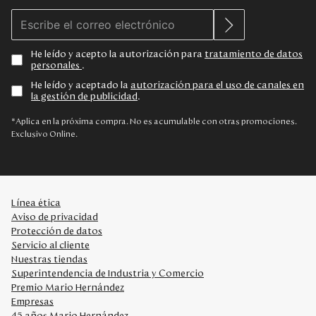
He leído y acepto la autorización para
tratamiento de datos
personales
.
He leído y aceptado la
autorización para el uso de canales en
la gestión de publicidad
.
*Aplica en la próxima compra. No es acumulable con otras promociones.
Exclusivo Online.
Línea ética
Aviso de privacidad
Protección de datos
Servicio al cliente
Nuestras tiendas
Superintendencia de Industria y Comercio
Premio Mario Hernández
Empresas
45 años Mario Hernández