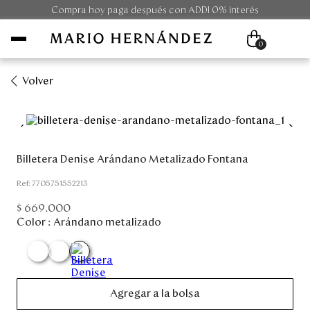
Compra hoy paga después con ADDI 0% interés
0
Volver
Mujer
Hombre
Billetera Denise Arándano Metalizado Fontana
Unisex
:
7705751552213
$
669
.
000
Viaje
Color :
Arándano metalizado
Colecciones
Outlet
Agregar a la bolsa