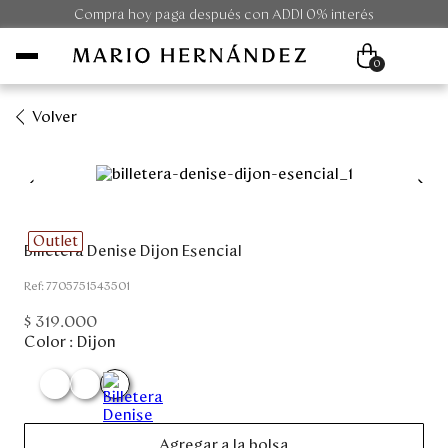
Compra hoy paga después con ADDI 0% interés
0
Volver
Mujer
Hombre
Outlet
Billetera Denise Dijon Esencial
Unisex
:
7705751543501
Viaje
$
319
.
000
Color :
Dijon
Colecciones
Outlet
Agregar a la bolsa