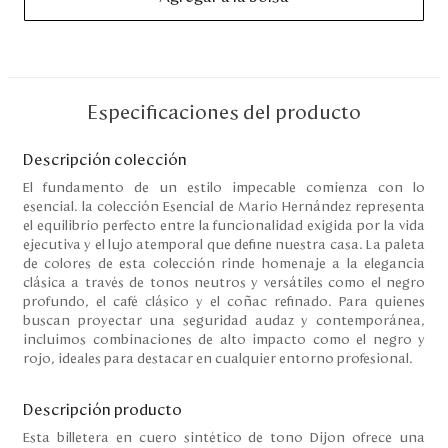
Disney
Mi cuenta
Especificaciones del producto
Blog
Descripción colección
Servicio al cliente
El fundamento de un estilo impecable comienza con lo
esencial. la colección Esencial de Mario Hernández representa
el equilibrio perfecto entre la funcionalidad exigida por la vida
Nuestras Tiendas
ejecutiva y el lujo atemporal que define nuestra casa. La paleta
de colores de esta colección rinde homenaje a la elegancia
clásica a través de tonos neutros y versátiles como el negro
profundo, el café clásico y el coñac refinado. Para quienes
Colombia
buscan proyectar una seguridad audaz y contemporánea,
Costa Rica
incluimos combinaciones de alto impacto como el negro y
Panamá
rojo, ideales para destacar en cualquier entorno profesional.
USA
Venezuela
Descripción producto
Esta billetera en cuero sintético de tono Dijon ofrece una